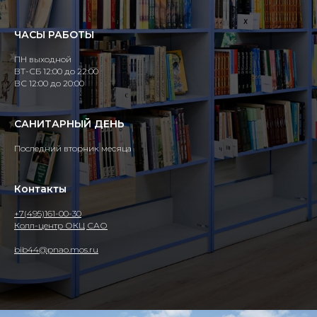
ЧАСЫ РАБОТЫ
ПН выходной
ВТ-СБ 12:00 до 22:00
ВС 12:00 до 20:00
САНИТАРНЫЙ ДЕНЬ
Последний вторник месяца
Контакты
+7(495)161-00-30
Колл-центр ОКЦ САО
bib44@pnao.mos.ru