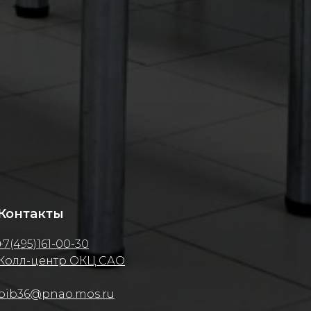
Контакты
+7(495)161-00-30
Колл-центр ОКЦ САО
bib36@pnao.mos.ru