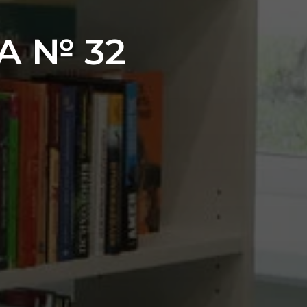
А № 32