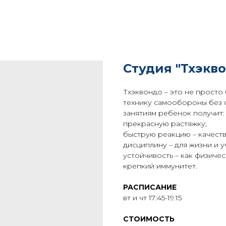
Студия "Тхэкв
Тхэквондо – это не просто
технику самообороны без 
занятиям ребенок получит:
прекрасную растяжку;
быструю реакцию – качество
дисциплину – для жизни и у
устойчивость – как физичес
крепкий иммунитет.
РАСПИСАНИЕ
вт и чт 17:45-19:15
СТОИМОСТЬ