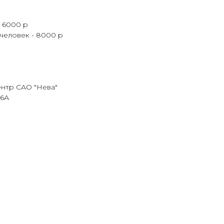
 6000 р
человек - 8000 р
ентр САО "Нева"
16А