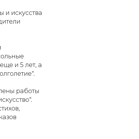
ы и искусства
одители
и
сольные
ще и 5 лет, а
олголетие".
лены работы
скусство".
тихов,
казов