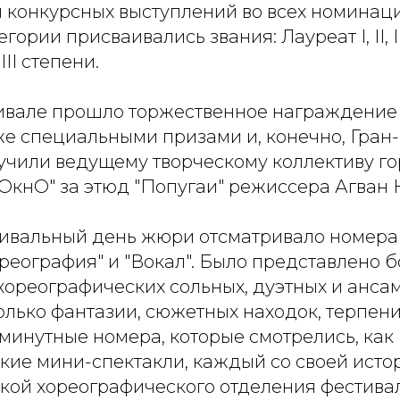
м конкурсных выступлений во всех номинац
гории присваивались звания: Лауреат I, II, I
 III степени.
ивале прошло торжественное награждение
же специальными призами и, конечно, Гран-
учили ведущему творческому коллективу г
"ОкнО" за этюд "Попугаи" режиссера Агван
тивальный день жюри отсматривало номера
реография" и "Вокал". Было представлено 
хореографических сольных, дуэтных и анса
олько фантазии, сюжетных находок, терпени
минутные номера, которые смотрелись, как
кие мини-спектакли, каждый со своей исто
кой хореографического отделения фестивал