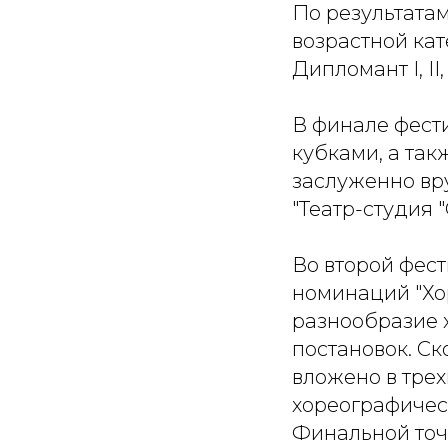
По результата
возрастной кате
Дипломант I, II,
В финале фест
кубками, а так
заслуженно вр
"Театр-студия 
Во второй фес
номинаций "Хо
разнообразие 
постановок. Ск
вложено в трех
хореографичес
Финальной точ