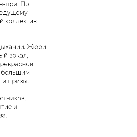
н-при. По
ведущему
й коллектив
дыхании. Жюри
ый вокал,
прекрасное
м большим
 и призы.
стников,
итие и
ва.