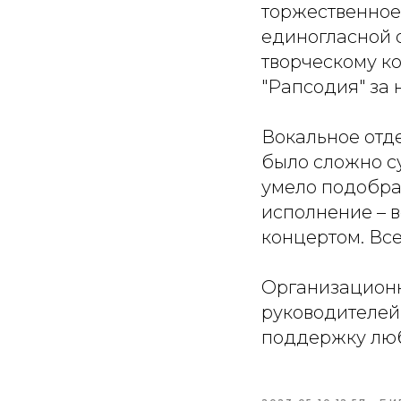
торжественное
единогласной 
творческому к
"Рапсодия" за 
Вокальное отд
было сложно су
умело подобра
исполнение – 
концертом. Вс
Организационн
руководителей 
поддержку люб