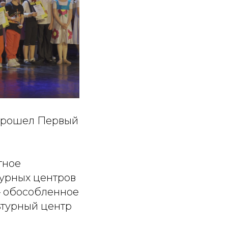
м прошел Первый
тное
урных центров
– обособленное
ьтурный центр