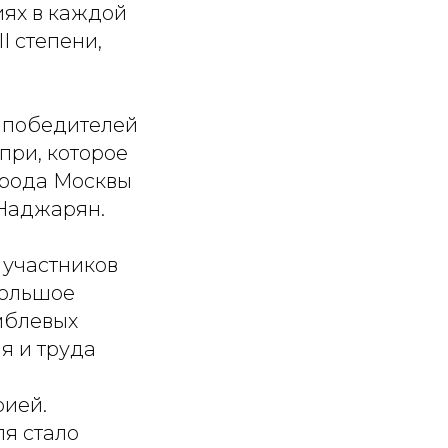
иях в каждой
II степени,
 победителей
при, которое
орода Москвы
 Наджарян.
 участников
большое
мблевых
я и труда
рией.
я стало