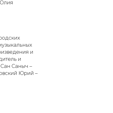
 Юлия
ородских
музыкальных
роизведения и
дитель и
 Сан Саныч –
ковский Юрий –