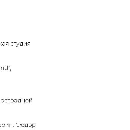
кая студия
nd";
а эстрадной
тюрин, Федор