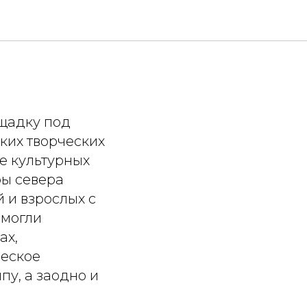
ощадку под
ких творческих
е культурных
ры севера
 и взрослых с
смогли
ах,
ческое
пу, а заодно и