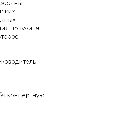
 Зоряны
дских
ртных
дия получила
оторое
уководитель
ебя концертную