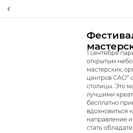
Фестива
мастерс
1 сентября пар
открытым небо
мастерских, о
центров САО" 
столицы. Это 
лучшими креат
бесплатно прин
вдохновиться 
направление и 
стать обладате