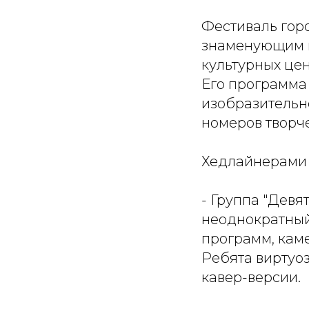
Фестиваль горо
знаменующим на
культурных це
Его программа
изобразительно
номеров творче
Хедлайнерами 
- Группа "Девя
неоднократный
программ, кам
Ребята виртуоз
кавер-версии.