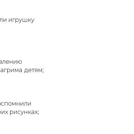
али игрушку
овлению
вагрима детям;
и вспомнили
оих рисунках;