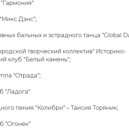
К "Гармония"
 "Микс Дэнс";
ивных бальных и эстрадного танца "Global D
ородской творческий коллектив" Историко-
й клуб "Белый камень";
уппа "Отрада";
уб "Ладога"
дного пения "Колибри" – Таисия Торяник;
уб "Огонёк"