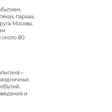
обытием,
еках, парках,
руга Москвы.
ям
 около 80
алыгина –
праздничных
событий.
зведения и