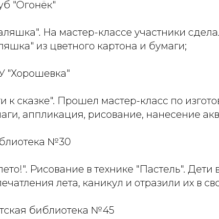
луб "Огонёк"
аляшка". На мастер-классе участники сдел
яшка" из цветного картона и бумаги;
БУ "Хорошевка"
сти к сказке". Прошел мастер-класс по изгот
аги, аппликация, рисование, нанесение ак
Библиотека №30
 лето!". Рисование в технике "Пастель". Дет
ечатления лета, каникул и отразили их в св
Детская библиотека №45