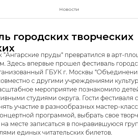
Новости
ль городских творческих
ких
к "Ангарские пруды" превратился в арт-пл
м. Здесь впервые прошел фестиваль городс
рганизованный ГБУК г. Москвы "Объединени
совместно с другими учреждениями культу
масштабное мероприятие познакомило детей
ивными студиями округа. Гости фестиваля 
ять участие в разнообразных мастер-класс
концертной программой, выбрать свое твор
на месте записаться в понравившуюся груп
лями единых читательских билетов.