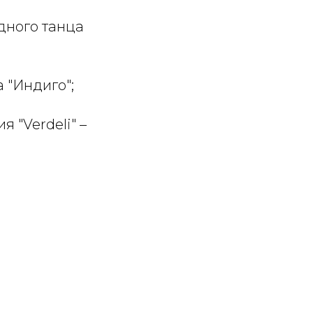
дного танца
 "Индиго";
 "Verdeli" –