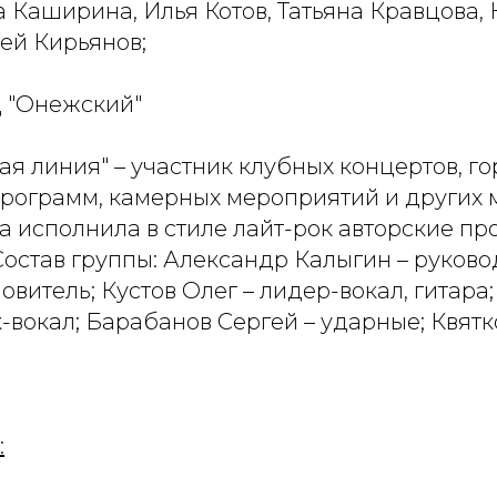
 Каширина, Илья Котов, Татьяна Кравцова,
ей Кирьянов;
КЦ "Онежский"
тая линия" – участник клубных концертов, г
рограмм, камерных мероприятий и других 
а исполнила в стиле лайт-рок авторские п
Состав группы: Александр Калыгин – руково
витель; Кустов Олег – лидер-вокал, гитара;
к-вокал; Барабанов Сергей – ударные; Квят
: