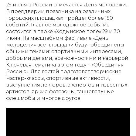
29 июня в России отмечается День молодежи.
В преддверии праздника на различных
городских площадках пройдет более 150
событий. Главное молодежное событие
состоится в парке «Ходынское поле» 29 и 30
июня. На масштабном фестивале «День
молодежи» все площадки будут объединены
общими темами: спортивными интересами,
добрыми делами, возможностями и карьерой.
Ключевая тематика в этом году – «Объединяя
Россию». Для гостей подготовят творческие
мастер-классы, спортивные активности,
выступления лекторов, экспертов и известных
артистов, яркие фотозоны, танцевальные
флешмобы и многое другое.