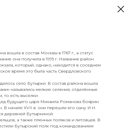
 вошла в состав Москвы в 1767 г., а статус
ание она получила в 1995 г. Название район
окзала, который, однако, находится в соседнем
ское время это была часть Свердловского
дилось село Бутырки. В состав района вошла
ками» назывались мелкие селения, отделённые
, то есть выселки.
 дед будущего царя Михаила Романова боярин
 В начале XVII в. они перешли его сыну И.Н.
ся деревней Бутыркиной.
рельцов, а также пленных поляков и литовцев. В
местили Бутырский полк под командованием