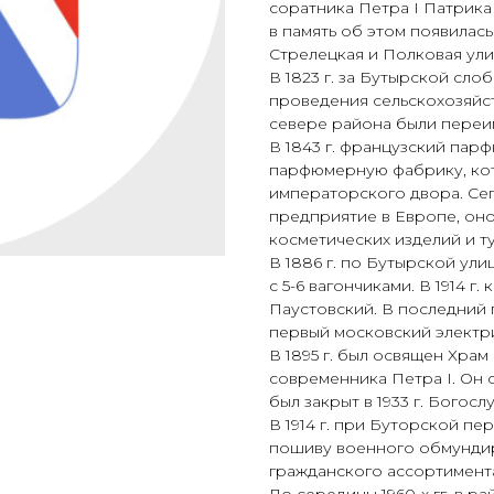
соратника Петра I Патрика
в память об этом появилась
Стрелецкая и Полковая ули
В 1823 г. за Бутырской сл
проведения сельскохозяйств
севере района были переи
В 1843 г. французский пар
парфюмерную фабрику, кот
императорского двора. Се
предприятие в Европе, оно
косметических изделий и т
В 1886 г. по Бутырской ули
с 5-6 вагончиками. В 1914 г
Паустовский. В последний 
первый московский электр
В 1895 г. был освящен Хра
современника Петра I. Он 
был закрыт в 1933 г. Богосл
В 1914 г. при Буторской п
пошиву военного обмундиро
гражданского ассортимента