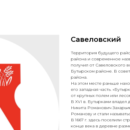
Савеловский
Территория будущего района
района и современное назв
получил от Савеловского в
Бутырском районе. В совет
района.
На этом месте раньше нахо
его западная часть. «Бутыр
от крупных полем или лесом
В XVI в. Бутырками владел
Никита Романович Захарьин.
Романову и стали называть
В 1667 г. здесь поселили ст
конце века в деревне раз