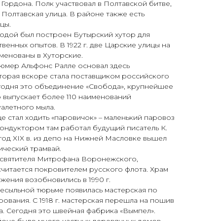
 Гордона. Полк участвовал в Полтавской битве,
 Полтавская улица. В районе также есть
цы.
ободой был построен Бутырский хутор для
енных опытов. В 1922 г. две Царские улицы на
менованы в Хуторские.
фюмер Альфонс Ралле основал здесь
орая вскоре стала поставщиком российского
годня это объединение «Свобода», крупнейшее
 выпускает более 110 наименований
уалетного мыла.
це стал ходить «паровичок» – маленький паровоз
. кондуктором там работал будущий писатель К.
год XIX в. из депо на Нижней Масловке вышел
ический трамвай.
м святителя Митрофана Воронежского,
считается покровителем русского флота. Храм
ужения возобновились в 1990 г.
ересыльной тюрьме появилась мастерская по
вания. С 1918 г. мастерская перешла на пошив
. Сегодня это швейная фабрика «Вымпел».