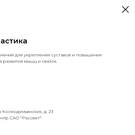
настика
жнений для укрепления суставов и повышения
я развития мышц и связок.
а Космодемьянских, д. 23
нтр САО "Рассвет"