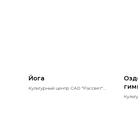
Йога
Озд
гим
Культурный центр САО "Рассвет"
Возраст: 60+
Культ
Возра