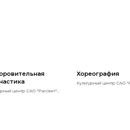
оровительная
Хореография
настика
Культурный центр САО "
Возраст: 60+
урный центр САО "Рассвет"
ст: 60+