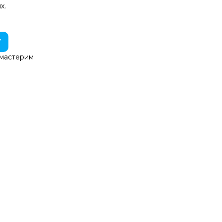
х.
У
 мастерим