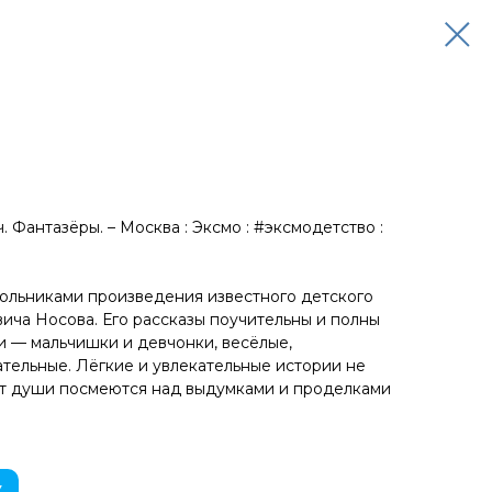
 Фантазёры. – Москва : Эксмо : #эксмодетство :
ольниками произведения известного детского
ича Носова. Его рассказы поучительны и полны
и — мальчишки и девчонки, весёлые,
тельные. Лёгкие и увлекательные истории не
а от души посмеются над выдумками и проделками
У