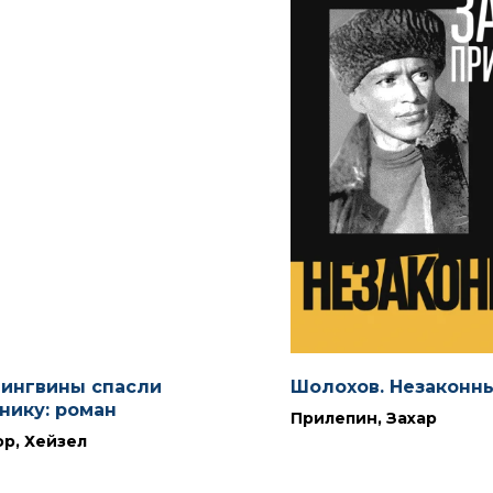
пингвины спасли
Шолохов. Незаконн
нику: роман
Прилепин, Захар
р, Хейзел