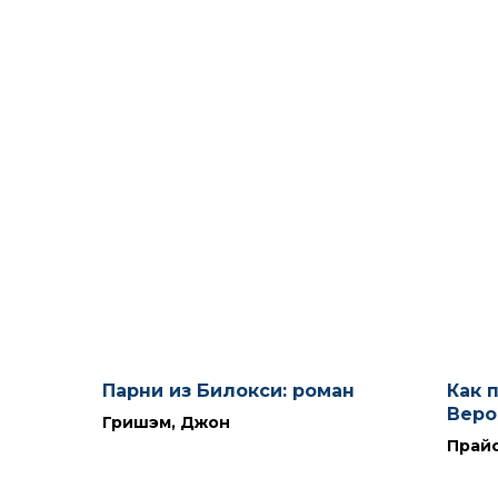
Парни из Билокси: роман
Как 
Веро
Гришэм, Джон
Прайо