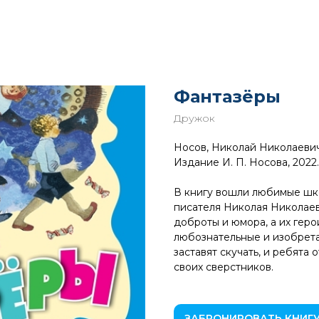
Фантазёры
Дружок
Носов, Николай Николаевич.
Издание И. П. Носова, 2022.
В книгу вошли любимые шк
писателя Николая Николаев
доброты и юмора, а их геро
любознательные и изобрета
заставят скучать, и ребят
своих сверстников.
ЗАБРОНИРОВАТЬ КНИГ