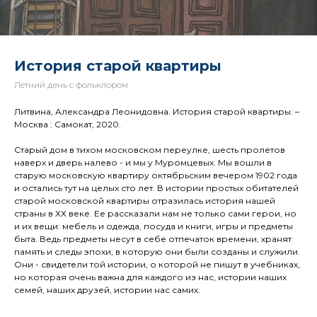
История старой квартиры
Летний день с фольклором
Литвина, Александра Леонидовна. История старой квартиры. –
Москва : Самокат, 2020.
Старый дом в тихом московском переулке, шесть пролетов
наверх и дверь налево - и мы у Муромцевых. Мы вошли в
старую московскую квартиру октябрьским вечером 1902 года
и остались тут на целых сто лет. В истории простых обитателей
старой московской квартиры отразилась история нашей
страны в ХХ веке. Ее рассказали нам не только сами герои, но
и их вещи: мебель и одежда, посуда и книги, игры и предметы
быта. Ведь предметы несут в себе отпечаток времени, хранят
память и следы эпохи, в которую они были созданы и служили.
Они - свидетели той истории, о которой не пишут в учебниках,
но которая очень важна для каждого из нас, истории наших
семей, наших друзей, истории нас самих.