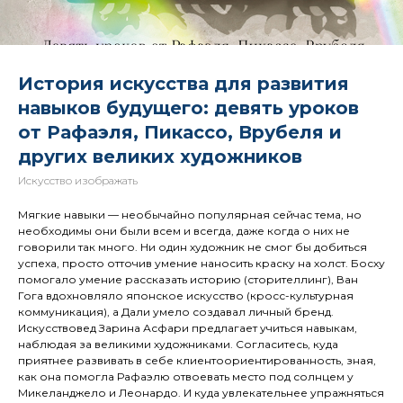
История искусства для развития
навыков будущего: девять уроков
от Рафаэля, Пикассо, Врубеля и
других великих художников
Искусство изображать
Мягкие навыки — необычайно популярная сейчас тема, но
необходимы они были всем и всегда, даже когда о них не
говорили так много. Ни один художник не смог бы добиться
успеха, просто отточив умение наносить краску на холст. Босху
помогало умение рассказать историю (сторителлинг), Ван
Гога вдохновляло японское искусство (кросс-культурная
коммуникация), а Дали умело создавал личный бренд.
Искусствовед Зарина Асфари предлагает учиться навыкам,
наблюдая за великими художниками. Согласитесь, куда
приятнее развивать в себе клиентоориентированность, зная,
как она помогла Рафаэлю отвоевать место под солнцем у
Микеланджело и Леонардо. И куда увлекательнее упражняться