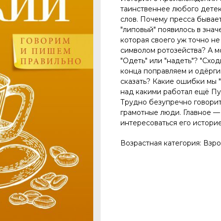
таинственнее любого дете
слов. Почему пресса бывает
"липовый" появилось в зна
которая своего уж точно не 
символом ротозейства? А 
"Одеть" или "надеть"? "Сход
конца поправляем и одёргив
сказать? Какие ошибки мы "
над какими работал ещё П
Трудно безупречно говори
грамотные люди. Главное — с
интересоваться его истори
Возрастная категория: Взр