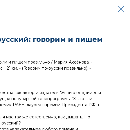
усский: говорим и пишем
рим и пишем правильно / Мария Аксёнова. -
 с. ; 21 см. - (Говорим по-русски правильно). -
естна как автор и издатель "Энциклопедии для
едущая популярной телепрограммы "Знают ли
адемик РАЕН, лауреат премии Президента РФ в
ля нас так же естественно, как дышать. Но
 русский?
лов увлекательнее любого романа и