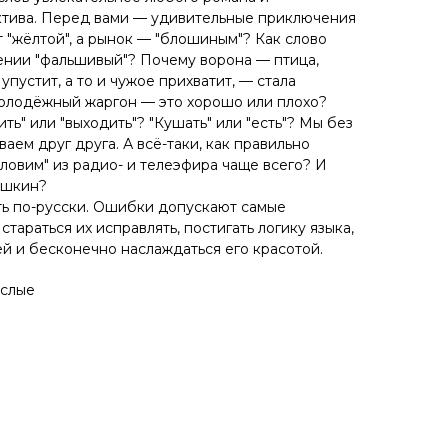
ктива. Перед вами — удивительные приключения
 "жёлтой", а рынок — "блошиным"? Как слово
чении "фальшивый"? Почему ворона — птица,
упустит, а то и чужое прихватит, — стала
молодёжный жаргон — это хорошо или плохо?
ить" или "выходить"? "Кушать" или "есть"? Мы без
аем друг друга. А всё-таки, как правильно
ловим" из радио- и телеэфира чаще всего? И
ушкин?
ть по-русски. Ошибки допускают самые
тараться их исправлять, постигать логику языка,
ей и бесконечно наслаждаться его красотой.
ослые